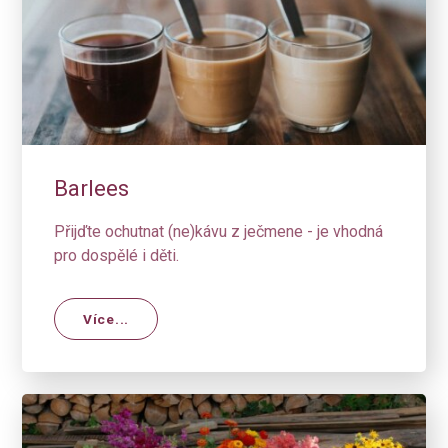
Barlees
Přijďte ochutnat (ne)kávu z ječmene - je vhodná
pro dospělé i děti.
Více...