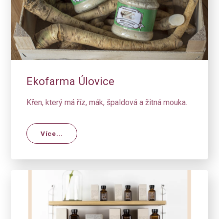
Ekofarma Úlovice
Křen, který má říz, mák, špaldová a žitná mouka.
Více...