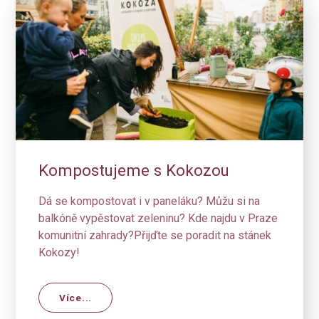
Kompostujeme s Kokozou
Dá se kompostovat i v paneláku? Můžu si na
balkóně vypěstovat zeleninu? Kde najdu v Praze
komunitní zahrady?Přijďte se poradit na stánek
Kokozy!
Více...